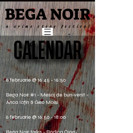
BEGA NOIR
BEGA NOIR
a crime story festival
a crime story festival
CALENDAR
CALENDAR
6 februarie @ 16:45 - 16:50
Bega Noir #1 - Mesaj de bun-venit -
Anca Iațin & Geo Moisi
6 februarie @ 16:50 - 18:00
Bega Noir talks - Rodica Ojog-