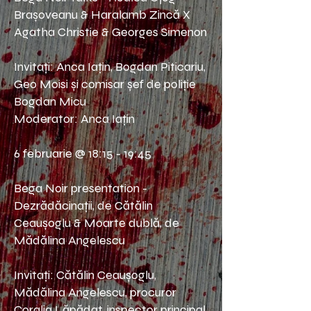
Brașoveanu & Haralamb Zincă X
Agatha Christie & Georges Simenon
Invitați: Anca Iațin, Bogdan Piticariu,
Geo Moisi și comisar șef de poliție
Bogdan Micu
Moderator: Anca Iațin
6 februarie @ 18:15 - 19:45
Bega Noir presentation -
Dezrădăcinații, de Cătălin
Ceaușoglu & Moarte dublă, de
Mădălina Angelescu
Invitați: Cătălin Ceaușoglu,
Mădălina Angelescu, procuror
Coralia Lăpădat, inspector principal