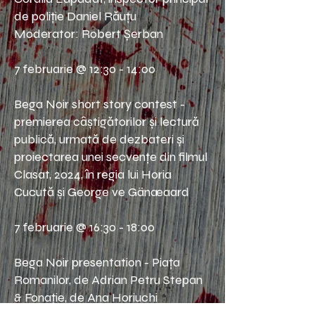
de poliție Daniel Răuțu
Moderator: Robert Șerban
7 februarie @ 12:30 - 14:00
Bega Noir short story contest -
premierea câștigătorilor și lectură
publică, urmată de dezbateri și
proiectarea unei secvențe din filmul
Clasat, 2024, în regia lui Horia
Cucută și George ve Gänæaard
7 februarie @ 16:30 - 18:00
Bega Noir presentation - Piața
Romanilor, de Adrian Petru Stepan
& Fonație, de Ana Horiuchi